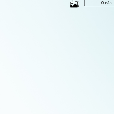
---
O nás